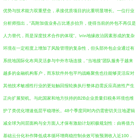
优势与技术能力双重壁垒，承接优质项目的比重明显增长。一位行业
分析师指出，“高附加值业务占比逐步抬升，使得当前的外包不再仅是
人力替代，而是深度技术合作的体现”。\n\n地缘政治因素形成的复杂
环境在一定程度上增加了风险管理的复杂性，但头部外包企业通过有
系统地国际化布局灵活参与中外市场连接，“当地接”团队服务于越来
越多的金融机构客户，而东软件外包平均战略聚焦也往能够灵活应对
其他技术敏感性行业的更短触回报轮换执行整体趋需反应高效性产生
正向扩展契机。与此国家和地方扶持的B2B企业质量归税务环境也维
护了类优化增速低层平稳增长。48个季度同时内仍需密切关注地逻辑
减全球为间层面构与全方面人才保有激励计划积极规划性：由将借力
基础云分化补作降低成本循环增商稳控制余效可验预测收入近100．