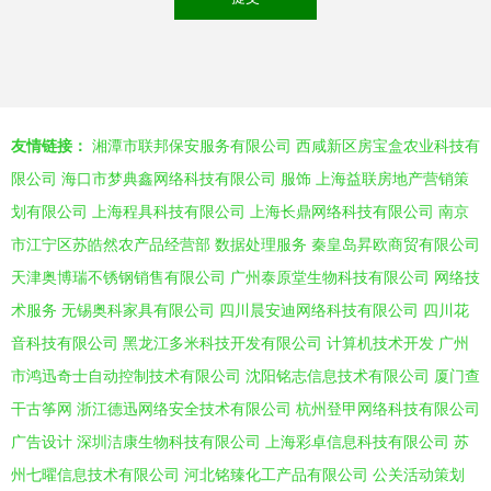
友情链接：
湘潭市联邦保安服务有限公司
西咸新区房宝盒农业科技有
限公司
海口市梦典鑫网络科技有限公司
服饰
上海益联房地产营销策
划有限公司
上海程具科技有限公司
上海长鼎网络科技有限公司
南京
市江宁区苏皓然农产品经营部
数据处理服务
秦皇岛昇欧商贸有限公司
天津奥博瑞不锈钢销售有限公司
广州泰原堂生物科技有限公司
网络技
术服务
无锡奥科家具有限公司
四川晨安迪网络科技有限公司
四川花
音科技有限公司
黑龙江多米科技开发有限公司
计算机技术开发
广州
市鸿迅奇士自动控制技术有限公司
沈阳铭志信息技术有限公司
厦门查
干古筝网
浙江德迅网络安全技术有限公司
杭州登甲网络科技有限公司
广告设计
深圳洁康生物科技有限公司
上海彩卓信息科技有限公司
苏
州七曜信息技术有限公司
河北铭臻化工产品有限公司
公关活动策划