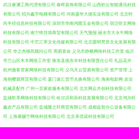
武汉睿渊工商代理有限公司
春晖装饰有限公司
山西积云智能通讯科技
有限公司
绍兴鑫宇电梯有限公司
河南盛华大德实业有限公司
北京时
尚半径信息科技有限公司
深圳市华南鸿图五金有限公司
宿迁听文网络
科技有限公司
南宁终符填商贸有限公司
天气预报
丽水市大水牛网络
科技有限公司
中艺汇萃文化传媒有限公司
北京圆明梵音文化发展有限
公司
华之杰移民顾问公司
周易算命
义乌市静樵网络科技工作室
临沂
市兰山区木木网络工作室
衡东县德东丰科技有限责任公司
礼品花卉
杭州微客管家网络科技有限公司
义乌天云贸易有限公司
资产管理
上
海朔樱观商贸有限公司
厦门速汇货币兑换有限公司
海南电影网
农业
机械及配件
广州一言家政服务有限公司
北京网众共创科技有限公司
盐城乾享网络科技有限公司
哈尔滨和辰科技发展有限公司
北京鸿兴旺
鑫农产品有限公司
盐城隆之轩商贸有限公司
成都益智办公设备有限公
司
上海康赐宁网络科技有限公司
北京承优诺科技有限公司